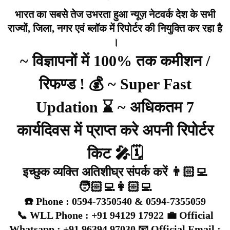
भारत का सबसे तेज उभरता हुआ न्यूज़ नेटवर्क देश के सभी
राज्यों, जिला, नगर एवं ब्लॉक में रिपोर्टर की नियुक्ति कर रहा है
।
~ विज्ञापनों में 100% तक कमीशन /
रिफण्ड ! 💰 ~ Super Fast
Updation ⌛ ~ अधिकतम 7
कार्यदिवस में प्राप्त करे अपनी रिपोर्टर
किट 🎤🗓️
इच्छुक व्यक्ति अतिशीघ्र संपर्क करें 👨🏻‍💻
🧑🏻‍💻👩🏻‍💻
☎️ Phone : 0594-7350540 & 0594-7355059
📞 WLL Phone : +91 94129 17922 💼 Official
Whatsapp : +91 96394 97030 📧 Official Email :