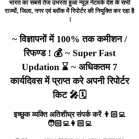
भारत का सबसे तेज उभरता हुआ न्यूज़ नेटवर्क देश के सभी
राज्यों, जिला, नगर एवं ब्लॉक में रिपोर्टर की नियुक्ति कर रहा है
।
~ विज्ञापनों में 100% तक कमीशन /
रिफण्ड ! 💰 ~ Super Fast
Updation ⌛ ~ अधिकतम 7
कार्यदिवस में प्राप्त करे अपनी रिपोर्टर
किट 🎤🗓️
इच्छुक व्यक्ति अतिशीघ्र संपर्क करें 👨🏻‍💻
🧑🏻‍💻👩🏻‍💻