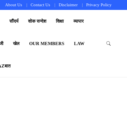
About Us
Contact Us
Disclaimer
Privacy Policy
सौंदर्य
शोक सन्देश
शिक्षा
व्यापार
जी
खेल
OUR MEMBERS
LAW
AZबात