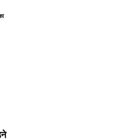
का
ने