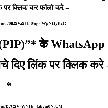
ंक पर क्लिक कर फॉलो करे –
hannel/0029Va9Ll505q08WpNIJyB2G
्टी (PIP)”* के WhatsApp
नीचे दिए लिंक पर क्लिक करे
*
p.com/D7G2VrWYHin3abyqi0NsUM