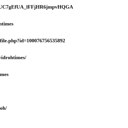
nel/UC7gEfUA_lFFjHR6jmpvHQGA
htimes
ofile.php?id=100076756535892
idrohtimes/
imes
oh/