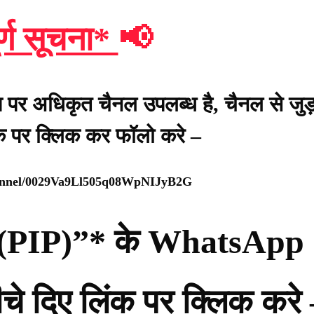
र्ण सूचना*
📢
प पर अधिकृत चैनल उपलब्ध है, चैनल से जुड़
ंक पर क्लिक कर फॉलो करे –
hannel/0029Va9Ll505q08WpNIJyB2G
्टी (PIP)”* के WhatsApp
नीचे दिए लिंक पर क्लिक करे