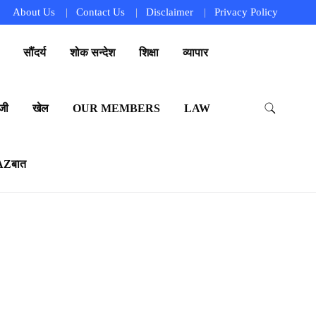
About Us
Contact Us
Disclaimer
Privacy Policy
सौंदर्य
शोक सन्देश
शिक्षा
व्यापार
जी
खेल
OUR MEMBERS
LAW
AZबात