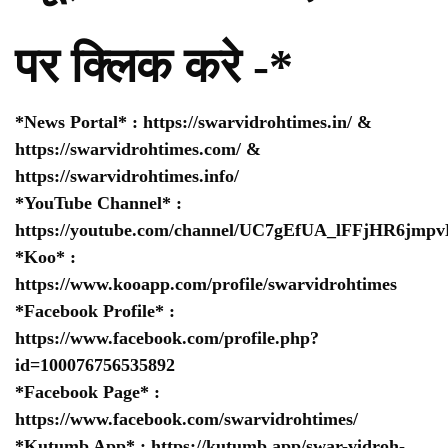
पर क्लिक करे -*
*News Portal* :
https://swarvidrohtimes.in/
&
https://swarvidrohtimes.com/
&
https://swarvidrohtimes.info/
*YouTube Channel* :
https://youtube.com/channel/UC7gEfUA_lFFjHR6jm
*Koo* :
https://www.kooapp.com/profile/swarvidrohtimes
*Facebook Profile* :
https://www.facebook.com/profile.php?
id=100076756535892
*Facebook Page* :
https://www.facebook.com/swarvidrohtimes/
*Kutumb App* :
https://kutumb.app/swar-vidroh-