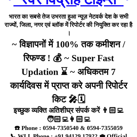
भारत का सबसे तेज उभरता हुआ न्यूज़ नेटवर्क देश के सभी
राज्यों, जिला, नगर एवं ब्लॉक में रिपोर्टर की नियुक्ति कर रहा है
।
~ विज्ञापनों में 100% तक कमीशन /
रिफण्ड ! 💰 ~ Super Fast
Updation ⌛ ~ अधिकतम 7
कार्यदिवस में प्राप्त करे अपनी रिपोर्टर
किट 🎤🗓️
इच्छुक व्यक्ति अतिशीघ्र संपर्क करें 👨🏻‍💻
🧑🏻‍💻👩🏻‍💻
☎️ Phone : 0594-7350540 & 0594-7355059
📞 WLL Phone : +91 94129 17922 💼 Official