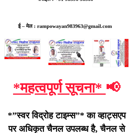
ई – मेल : rampowayan983963@gmail.com
*महत्वपूर्ण सूचना*
📢
*”स्वर विद्रोह टाइम्स”* का व्हाट्सएप
पर अधिकृत चैनल उपलब्ध है, चैनल से