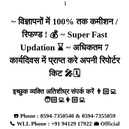
।
~ विज्ञापनों में 100% तक कमीशन /
रिफण्ड ! 💰 ~ Super Fast
Updation ⌛ ~ अधिकतम 7
कार्यदिवस में प्राप्त करे अपनी रिपोर्टर
किट 🎤🗓️
इच्छुक व्यक्ति अतिशीघ्र संपर्क करें 👨🏻‍💻
🧑🏻‍💻👩🏻‍💻
☎️ Phone : 0594-7350540 & 0594-7355059
📞 WLL Phone : +91 94129 17922 💼 Official