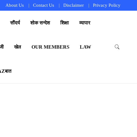
About Us
Contact Us
Disclaimer
Privacy Policy
सौंदर्य
शोक सन्देश
शिक्षा
व्यापार
जी
खेल
OUR MEMBERS
LAW
AZबात