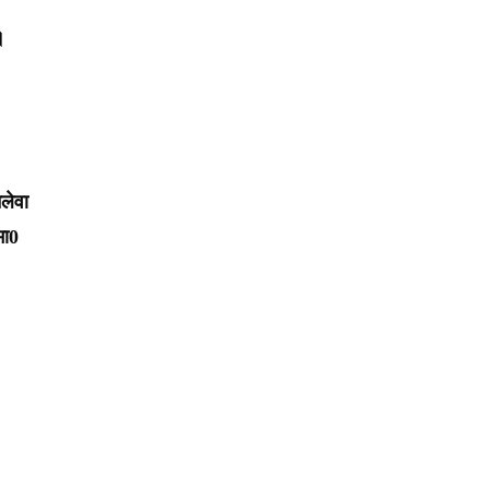
।
लेवा
मा0