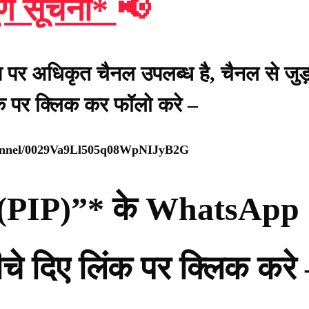
र्ण सूचना*
📢
प पर अधिकृत चैनल उपलब्ध है, चैनल से जुड़
ंक पर क्लिक कर फॉलो करे –
hannel/0029Va9Ll505q08WpNIJyB2G
्टी (PIP)”* के WhatsApp
नीचे दिए लिंक पर क्लिक करे