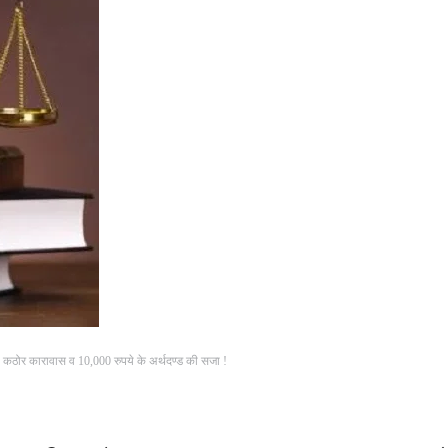
र्ष कठोर कारावास व 10,000 रुपये के अर्थदण्ड की सजा !