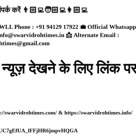
संपर्क करें 👨🏻‍💻🧑🏻‍💻👩🏻‍💻
WLL Phone : +91 94129 17922 💼 Official Whatsapp
 info@swarvidrohtimes.in 📩 Alternate Email :
ohtimes@gmail.com
न्यूज़ देखने के लिए लिंक प
s://swarvidrohtimes.com/
&
https://swarvidrohtimes.info/
nel/UC7gEfUA_lFFjHR6jmpvHQGA