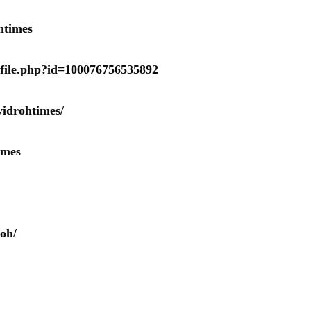
htimes
ofile.php?id=100076756535892
idrohtimes/
imes
oh/