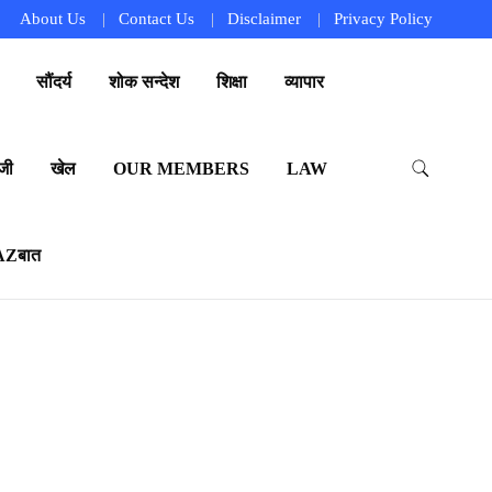
About Us
Contact Us
Disclaimer
Privacy Policy
सौंदर्य
शोक सन्देश
शिक्षा
व्यापार
जी
खेल
OUR MEMBERS
LAW
AZबात