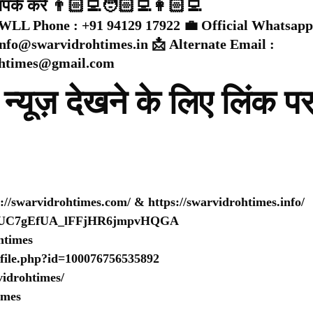
संपर्क करें 👨🏻‍💻🧑🏻‍💻👩🏻‍💻
WLL Phone : +91 94129 17922 💼 Official Whatsapp
 info@swarvidrohtimes.in 📩 Alternate Email :
ohtimes@gmail.com
न्यूज़ देखने के लिए लिंक प
s://swarvidrohtimes.com/
&
https://swarvidrohtimes.info/
nel/UC7gEfUA_lFFjHR6jmpvHQGA
htimes
ofile.php?id=100076756535892
idrohtimes/
imes