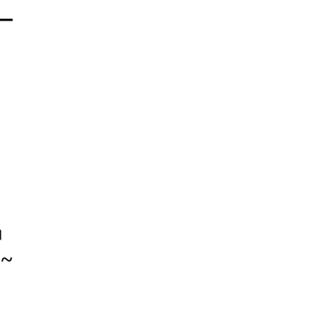
 –
।
 ~