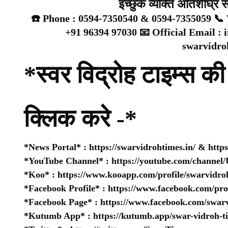
इच्छुक व्यक्ति अतिशीघ्र 
☎️ Phone : 0594-7350540 & 0594-7355059 📞 
+91 96394 97030 📧 Official Email :
swarvidr
*स्वर विद्रोह टाइम्स की 
क्लिक करे -*
*News Portal* :
https://swarvidrohtimes.in/
&
http
*YouTube Channel* :
https://youtube.com/chan
*Koo* :
https://www.kooapp.com/profile/swarvidro
*Facebook Profile* :
https://www.facebook.com/pr
*Facebook Page* :
https://www.facebook.com/swarv
*Kutumb App* :
https://kutumb.app/swar-vidroh-t