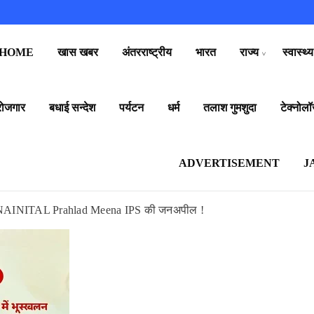
HOME
खास खबर
अंतरराष्ट्रीय
भारत
राज्य
स्वास्थ्य
रोजगार
बधाई सन्देश
पर्यटन
धर्म
तलाश गुमशुदा
टेक्नोलॉ
ADVERTISEMENT
J
, SSP NAINITAL Prahlad Meena IPS की जनअपील !