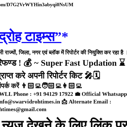
p.com/D7G2VrWYHin3abyqi0NsUM
द्रोह टाइम्स”
*
राज्यों, जिला, नगर एवं ब्लॉक में रिपोर्टर की नियुक्ति कर रहा है 
 रिफण्ड ! 💰 ~ Super Fast Updation ⌛
राप्त करे अपनी रिपोर्टर किट 🎤🗓️
संपर्क करें 👨🏻‍💻🧑🏻‍💻👩🏻‍💻
WLL Phone : +91 94129 17922 💼 Official Whatsapp
 info@swarvidrohtimes.in 📩 Alternate Email :
ohtimes@gmail.com
न्यूज़ देखने के लिए लिंक प