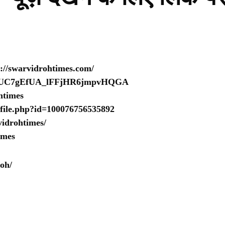
s://swarvidrohtimes.com/
nel/UC7gEfUA_lFFjHR6jmpvHQGA
htimes
ofile.php?id=100076756535892
idrohtimes/
imes
oh/