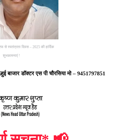
फ से स्वतंत्रता दिवस – 2025 की हार्दिक
शुभकामनाएं !
्हुई बाजार डॉक्टर एस पी चौरसिया मो – 9451797851
र्ण सूचना*
📢