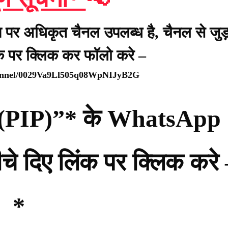
प पर अधिकृत चैनल उपलब्ध है, चैनल से जुड़
ंक पर क्लिक कर फॉलो करे –
hannel/0029Va9Ll505q08WpNIJyB2G
्टी (PIP)”* के WhatsApp
नीचे दिए लिंक पर क्लिक करे
*