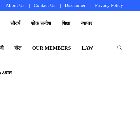
About Us
Contact Us
Disclaimer
Privacy Policy
सौंदर्य
शोक सन्देश
शिक्षा
व्यापार
जी
खेल
OUR MEMBERS
LAW
AZबात