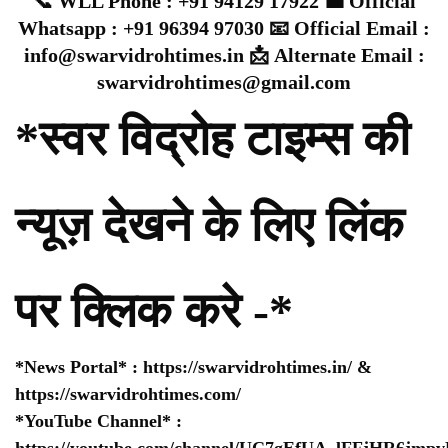
📞 WLL Phone : +91 94129 17922 💼 Official
Whatsapp : +91 96394 97030 📧 Official Email :
info@swarvidrohtimes.in 📩 Alternate Email :
swarvidrohtimes@gmail.com
*स्वर विद्रोह टाइम्स की
न्यूज़ देखने के लिए लिंक
पर क्लिक करे -*
*News Portal* :
https://swarvidrohtimes.in/
&
https://swarvidrohtimes.com/
*YouTube Channel* :
https://youtube.com/channel/UC7gEfUA_lFFjHR6jm