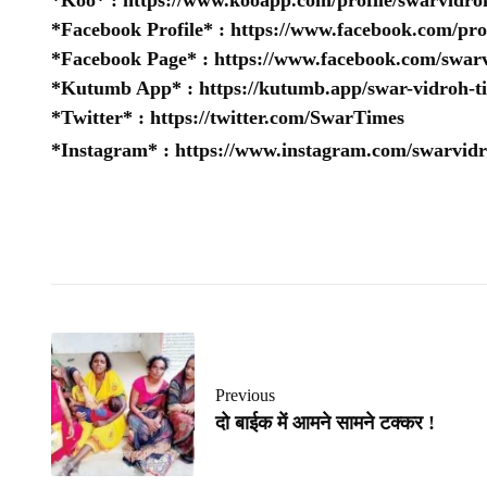
*Koo* :
https://www.kooapp.com/profile/swarvidro
*Facebook Profile* :
https://www.facebook.com/pr
*Facebook Page* :
https://www.facebook.com/swarv
*Kutumb App* :
https://kutumb.app/swar-vidroh-t
*Twitter* :
https://twitter.com/SwarTimes
*Instagram* :
https://www.instagram.com/swarvidr
Previous
दो बाईक में आमने सामने टक्कर !