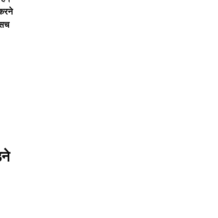
 करने
 सच
ने