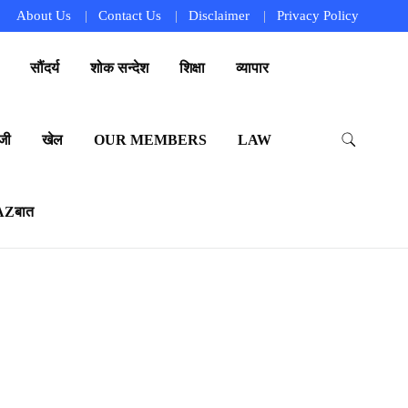
About Us
Contact Us
Disclaimer
Privacy Policy
सौंदर्य
शोक सन्देश
शिक्षा
व्यापार
जी
खेल
OUR MEMBERS
LAW
AZबात