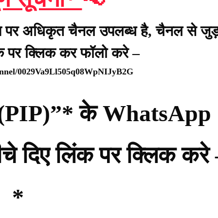
प पर अधिकृत चैनल उपलब्ध है, चैनल से जुड़
ंक पर क्लिक कर फॉलो करे –
hannel/0029Va9Ll505q08WpNIJyB2G
्टी (PIP)”* के WhatsApp
नीचे दिए लिंक पर क्लिक करे
*