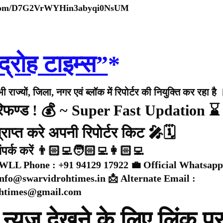
p.com/D7G2VrWYHin3abyqi0NsUM
द्रोह टाइम्स”
*
राज्यों, जिला, नगर एवं ब्लॉक में रिपोर्टर की नियुक्ति कर रहा है 
 रिफण्ड ! 💰 ~ Super Fast Updation ⌛
राप्त करे अपनी रिपोर्टर किट 🎤🗓️
संपर्क करें 👨🏻‍💻🧑🏻‍💻👩🏻‍💻
WLL Phone : +91 94129 17922 💼 Official Whatsapp
 info@swarvidrohtimes.in 📩 Alternate Email :
ohtimes@gmail.com
न्यूज़ देखने के लिए लिंक प