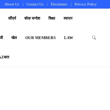
About Us
Contact Us
Disclaimer
Privacy Policy
सौंदर्य
शोक सन्देश
शिक्षा
व्यापार
जी
खेल
OUR MEMBERS
LAW
AZबात