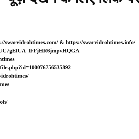
s://swarvidrohtimes.com/
&
https://swarvidrohtimes.info/
nel/UC7gEfUA_lFFjHR6jmpvHQGA
htimes
ofile.php?id=100076756535892
idrohtimes/
imes
oh/